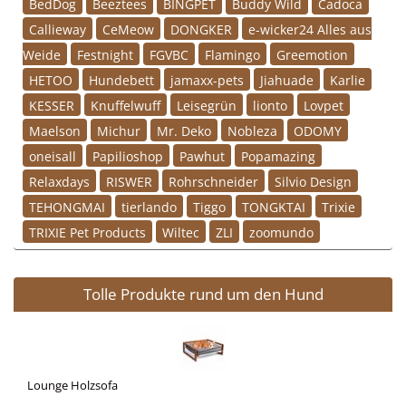
BedDog
Beeztees
BINGPET
Buddy Wild
Cadoca
Callieway
CeMeow
DONGKER
e-wicker24 Alles aus
Weide
Festnight
FGVBC
Flamingo
Greemotion
HETOO
Hundebett
jamaxx-pets
Jiahuade
Karlie
KESSER
Knuffelwuff
Leisegrün
lionto
Lovpet
Maelson
Michur
Mr. Deko
Nobleza
ODOMY
oneisall
Papilioshop
Pawhut
Popamazing
Relaxdays
RISWER
Rohrschneider
Silvio Design
TEHONGMAI
tierlando
Tiggo
TONGKTAI
Trixie
TRIXIE Pet Products
Wiltec
ZLI
zoomundo
Tolle Produkte rund um den Hund
Lounge Holzsofa