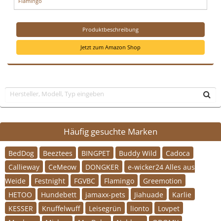
Flamingo
Produktbeschreibung
Jetzt zum Amazon Shop
Häufig gesuchte Marken
BedDog
Beeztees
BINGPET
Buddy Wild
Cadoca
Callieway
CeMeow
DONGKER
e-wicker24 Alles aus
Weide
Festnight
FGVBC
Flamingo
Greemotion
HETOO
Hundebett
jamaxx-pets
Jiahuade
Karlie
KESSER
Knuffelwuff
Leisegrün
lionto
Lovpet