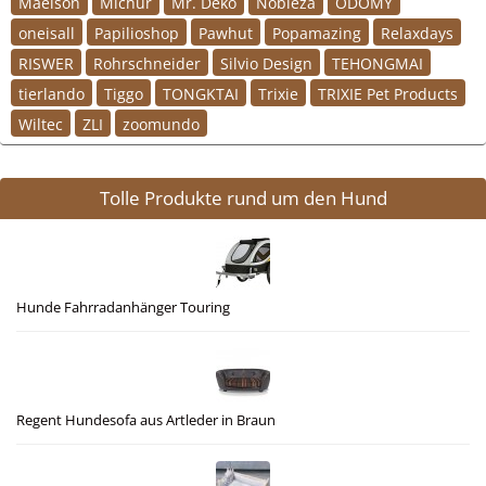
Maelson
Michur
Mr. Deko
Nobleza
ODOMY
oneisall
Papilioshop
Pawhut
Popamazing
Relaxdays
RISWER
Rohrschneider
Silvio Design
TEHONGMAI
tierlando
Tiggo
TONGKTAI
Trixie
TRIXIE Pet Products
Wiltec
ZLI
zoomundo
Tolle Produkte rund um den Hund
Hunde Fahrradanhänger Touring
Regent Hundesofa aus Artleder in Braun