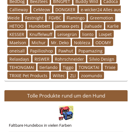
BedDog
Beeztees
BINGPET
Buddy Wild
Cadoca
Callieway
CeMeow
DONGKER
e-wicker24 Alles aus
Weide
Festnight
FGVBC
Flamingo
Greemotion
HETOO
Hundebett
jamaxx-pets
Jiahuade
Karlie
KESSER
Knuffelwuff
Leisegrün
lionto
Lovpet
Maelson
Michur
Mr. Deko
Nobleza
ODOMY
oneisall
Papilioshop
Pawhut
Popamazing
Relaxdays
RISWER
Rohrschneider
Silvio Design
TEHONGMAI
tierlando
Tiggo
TONGKTAI
Trixie
TRIXIE Pet Products
Wiltec
ZLI
zoomundo
Tolle Produkte rund um den Hund
Faltbare Hundebox in vielen Farben