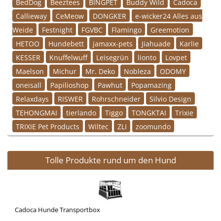
BedDog
Beeztees
BINGPET
Buddy Wild
Cadoca
Callieway
CeMeow
DONGKER
e-wicker24 Alles aus
Weide
Festnight
FGVBC
Flamingo
Greemotion
HETOO
Hundebett
jamaxx-pets
Jiahuade
Karlie
KESSER
Knuffelwuff
Leisegrün
lionto
Lovpet
Maelson
Michur
Mr. Deko
Nobleza
ODOMY
oneisall
Papilioshop
Pawhut
Popamazing
Relaxdays
RISWER
Rohrschneider
Silvio Design
TEHONGMAI
tierlando
Tiggo
TONGKTAI
Trixie
TRIXIE Pet Products
Wiltec
ZLI
zoomundo
Tolle Produkte rund um den Hund
Cadoca Hunde Transportbox