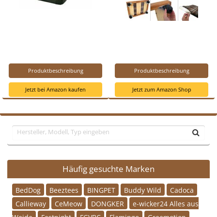
Produktbeschreibung
Produktbeschreibung
Jetzt bei Amazon kaufen
Jetzt zum Amazon Shop
Häufig gesuchte Marken
BedDog
Beeztees
BINGPET
Buddy Wild
Cadoca
Callieway
CeMeow
DONGKER
e-wicker24 Alles aus
Weide
Festnight
FGVBC
Flamingo
Greemotion