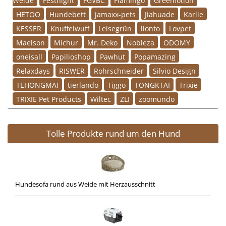
HETOO
Hundebett
jamaxx-pets
Jiahuade
Karlie
KESSER
Knuffelwuff
Leisegrün
lionto
Lovpet
Maelson
Michur
Mr. Deko
Nobleza
ODOMY
oneisall
Papilioshop
Pawhut
Popamazing
Relaxdays
RISWER
Rohrschneider
Silvio Design
TEHONGMAI
tierlando
Tiggo
TONGKTAI
Trixie
TRIXIE Pet Products
Wiltec
ZLI
zoomundo
Tolle Produkte rund um den Hund
Hundesofa rund aus Weide mit Herzausschnitt