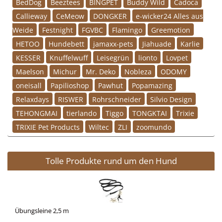
BedDog
Beeztees
BINGPET
Buddy Wild
Cadoca
Callieway
CeMeow
DONGKER
e-wicker24 Alles aus
Weide
Festnight
FGVBC
Flamingo
Greemotion
HETOO
Hundebett
jamaxx-pets
Jiahuade
Karlie
KESSER
Knuffelwuff
Leisegrün
lionto
Lovpet
Maelson
Michur
Mr. Deko
Nobleza
ODOMY
oneisall
Papilioshop
Pawhut
Popamazing
Relaxdays
RISWER
Rohrschneider
Silvio Design
TEHONGMAI
tierlando
Tiggo
TONGKTAI
Trixie
TRIXIE Pet Products
Wiltec
ZLI
zoomundo
Tolle Produkte rund um den Hund
Übungsleine 2,5 m