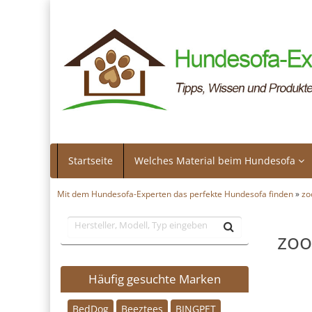
Startseite
Welches Material beim Hundesofa
Mit dem Hundesofa-Experten das perfekte Hundesofa finden
»
zo
zo
Häufig gesuchte Marken
BedDog
Beeztees
BINGPET