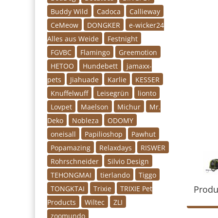
Buddy Wild
Cadoca
Callieway
CeMeow
DONGKER
e-wicker24
Alles aus Weide
Festnight
FGVBC
Flamingo
Greemotion
HETOO
Hundebett
jamaxx-
pets
Jiahuade
Karlie
KESSER
Knuffelwuff
Leisegrün
lionto
Lovpet
Maelson
Michur
Mr.
Deko
Nobleza
ODOMY
oneisall
Papilioshop
Pawhut
Popamazing
Relaxdays
RISWER
Rohrschneider
Silvio Design
TEHONGMAI
tierlando
Tiggo
Produ
TONGKTAI
Trixie
TRIXIE Pet
Products
Wiltec
ZLI
zoomundo