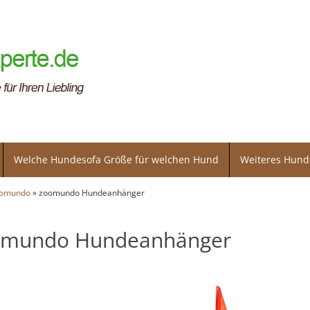
Welche Hundesofa Größe für welchen Hund
Weiteres Hun
omundo
» zoomundo Hundeanhänger
omundo Hundeanhänger