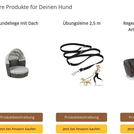
re Produkte für Deinen Hund
undeliege mit Dach
Übungsleine 2,5 m
Rege
Ar
Produktbeschreibung
Produktbeschreibung
Pr
Jetzt bei Amazon kaufen
Jetzt bei Amazon kaufen
Jet