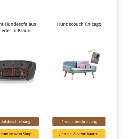
nt Hundesofa aus
Hundecouch Chicago
tleder in Braun
oduktbeschreibung
Produktbeschreibung
zt zum Amazon Shop
Jetzt bei Amazon kaufen