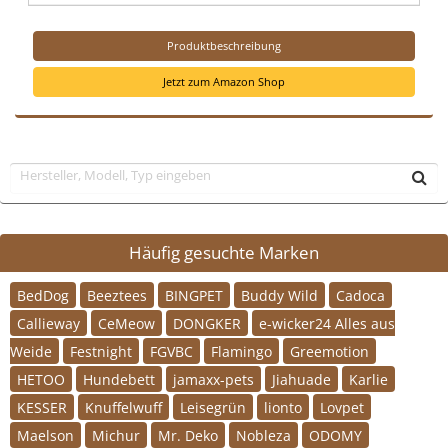
Produktbeschreibung
Jetzt zum Amazon Shop
Häufig gesuchte Marken
BedDog
Beeztees
BINGPET
Buddy Wild
Cadoca
Callieway
CeMeow
DONGKER
e-wicker24 Alles aus
Weide
Festnight
FGVBC
Flamingo
Greemotion
HETOO
Hundebett
jamaxx-pets
Jiahuade
Karlie
KESSER
Knuffelwuff
Leisegrün
lionto
Lovpet
Maelson
Michur
Mr. Deko
Nobleza
ODOMY