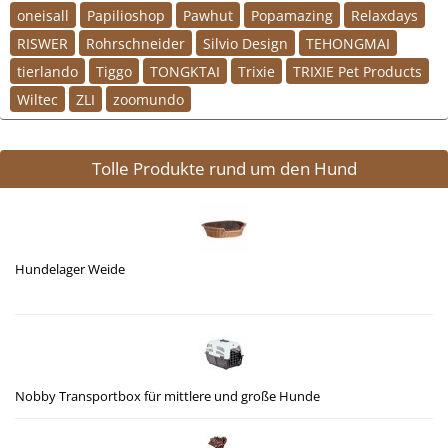
oneisall
Papilioshop
Pawhut
Popamazing
Relaxdays
RISWER
Rohrschneider
Silvio Design
TEHONGMAI
tierlando
Tiggo
TONGKTAI
Trixie
TRIXIE Pet Products
Wiltec
ZLI
zoomundo
Tolle Produkte rund um den Hund
Hundelager Weide
Nobby Transportbox für mittlere und große Hunde