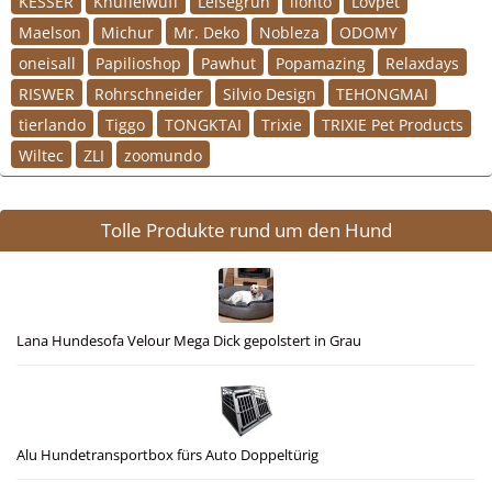
KESSER
Knuffelwuff
Leisegrün
lionto
Lovpet
Maelson
Michur
Mr. Deko
Nobleza
ODOMY
oneisall
Papilioshop
Pawhut
Popamazing
Relaxdays
RISWER
Rohrschneider
Silvio Design
TEHONGMAI
tierlando
Tiggo
TONGKTAI
Trixie
TRIXIE Pet Products
Wiltec
ZLI
zoomundo
Tolle Produkte rund um den Hund
Lana Hundesofa Velour Mega Dick gepolstert in Grau
Alu Hundetransportbox fürs Auto Doppeltürig