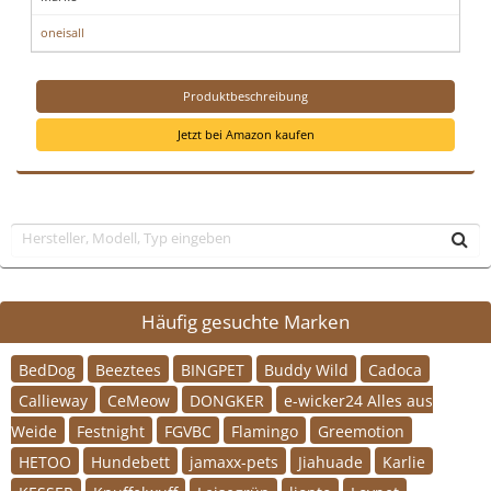
oneisall
Produktbeschreibung
Jetzt bei Amazon kaufen
Häufig gesuchte Marken
BedDog
Beeztees
BINGPET
Buddy Wild
Cadoca
Callieway
CeMeow
DONGKER
e-wicker24 Alles aus
Weide
Festnight
FGVBC
Flamingo
Greemotion
HETOO
Hundebett
jamaxx-pets
Jiahuade
Karlie